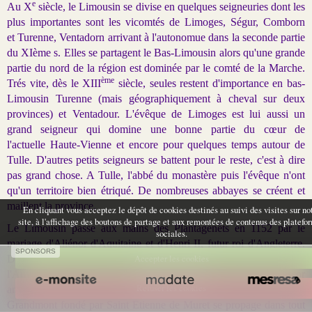
e
Au X
siècle, le Limousin se divise en quelques seigneuries dont les
plus importantes sont les vicomtés de Limoges, Ségur, Comborn
et Turenne, Ventadorn arrivant à l'autonomue dans la seconde partie
du XIème s. Elles se partagent le Bas-Limousin alors qu'une grande
partie du nord de la région est dominée par le comté de la Marche.
ème
Trés vite, dès le XIII
siècle, seules restent d'importance en bas-
Limousin Turenne (mais géographiquement à cheval sur deux
provinces) et Ventadour. L'évêque de Limoges est lui aussi un
grand seigneur qui domine une bonne partie du cœur de
l'actuelle Haute-Vienne et encore pour quelques temps autour de
Tulle. D'autres petits seigneurs se battent pour le reste, c'est à dire
pas grand chose. A Tulle, l'abbé du monastère puis l'évêque n'ont
qu'un territoire bien étriqué. De nombreuses abbayes se créent et
maillent la province.
En cliquant vous acceptez le dépôt de cookies destinés au suivi des visites sur no
site, à l'affichage des boutons de partage et aux remontées de contenus des platefo
Le Limousin passe aux mains des Plantagenêts en 1152 par le
sociales.
mariage d'Aliénor d'Aquitaine et d'Henri II, futur roi d'Angleterre.
SPONSORS
Accepter les cookies
Dès lors, la région est soumise à l'autorité anglaise, bien plus que
l'Auvergne, laquelle participe pour une bonne part à l'essor
Refuser les cookies
artistique et religieux du Limousin. Ainsi, le jeune ordre de
Grandmont fondé par Saint Etienne de Muret se propage dans tout