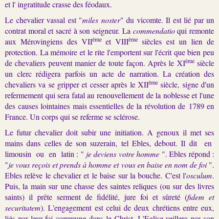
et l' ingratitude crasse des féodaux.
Le chevalier vassal est "
miles noster
" du vicomte. Il est lié par un
contrat moral et sacré à son seigneur. La
commendatio
qui remonte
ème
ème
aux Mérovingiens des VII
et VIII
siècles est un lien de
protection. La mémoire et le rite l'emportent sur l'écrit que bien peu
ème
de chevaliers peuvent manier de toute façon. Après le XI
siècle
un clerc rédigera parfois un acte de narration. La création des
ème
chevaliers va se gripper et cesser après le XII
siècle, signe d'un
refermement qui sera fatal au renouvellement de la noblesse et l'une
des causes lointaines mais essentielles de la révolution de 1789 en
France. Un corps qui se ref
e
rme se sclérose.
Le futur chevalier doit subir une initiation. A genoux il met ses
mains dans celles de son suzerain, tel Ebles, debout. Il dit en
limousin ou en latin : "
je deviens votre homme
". Ebles répond :
"
je vous reçois et prends à homme et vous en baise en nom de foi
".
Ebles relève le chevalier et le baise sur la bouche. C'est l'
osculum
.
Puis, la main sur une chasse des saintes reliques (ou sur des livres
saints) il prête serment de fidélité, jure foi et sûreté (
fidem
et
securitatem
). L'engagement est celui de deux chrétiens entre eux,
liés par leur foi commune dans le Christ. L'Eglise veillera par son