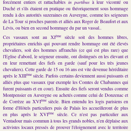
forcément entiers et rattachables
in partibus
à leur vicomté ou
Duché et s'ils étaient en pratique ou théoriquement sous hommage
rendu à des autorités suzeraines en Auvergne, comme les seigneurs
de La Tour si proches parents et alliés aux Roger de Beaufort et aux
Lévis, ou bien en second hommage du par un vassal..
ème
Ces vassaux sont au XI
siècle soit des hommes libres,
propriétaires enrichis qui pouvant rendre hommage ont été élevés
chevaliers, soit des hommes affranchis (ce qui est plus rare) que
l'Eglise d'abord, le seigneur ensuite, ont distingués en les élevant et
en leur remettant des fiefs en garde (sauf pour les très jeunes
chevaliers). Cette garde de 15 ou 16 ans est vite devenue héréditaire
ème
après le XIII
siècle. Parfois certains deviennent aussi puissants et
alliés plus que vassaux (par exemple les Comtes de Chabannes qui
furent puissants et en cour). Ensuite des fiefs seront vendus comme
Montpensier en Auvergne ou achetés comme celui de Donzenac et
ème
de Corrèze au XVI
siècle. Bien entendu les logis parisiens en
forme d'Hôtels particuliers puis de Palais les accueilleront de plus
ème
en plus après le XVI
siècle. Ce n'est pas particulier aux
Ventadour mais commun à tous les grands nobles, n'en déplaise aux
activistes locaux pressés de prouver l'éloignement avec le territoire