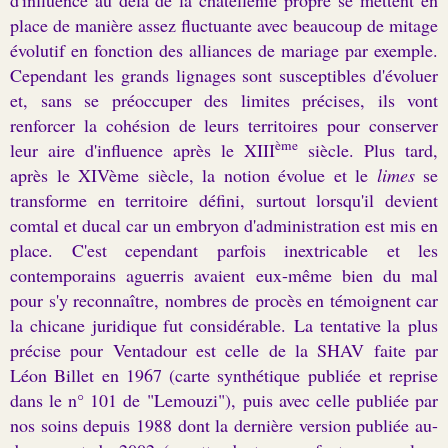
place de manière assez fluctuante avec beaucoup de mitage
évolutif en fonction des alliances de mariage par exemple.
Cependant les grands lignages sont susceptibles d'évoluer
et, sans se préoccuper des limites précises, ils vont
renforcer la cohésion de leurs territoires pour conserver
ème
leur aire d'influence après le XIII
siècle. Plus tard,
après le XIVème siècle, la notion évolue et le
limes
se
transforme en territoire défini, surtout lorsqu'il devient
comtal et ducal car un embryon d'administ
r
ation est mis en
place. C'est cep
e
ndant parfois inextricable et les
contemporains aguerris avaient eux-même bien du mal
pour s'y reconnaître, nombres de procès en témoignent car
la chicane juridique fut considérable. La tentative la plus
précise pour Ventadour est celle de la SHAV faite par
Léon Billet en 1967 (carte synthétique publiée et reprise
dans le n° 101 de "Lemouzi"), puis avec celle publiée par
nos soins depuis 1988 dont la dernière version publiée au-