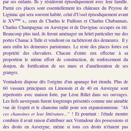
par ses enfants. Ils y résideront épisodiquement avec leur famille.
Parmi ces places sont essentiellement les châteaux du Peyrou de
Liginiac qui sera souvent habité, celui d'Ussel épisodiquement avant
ème
le XV
s., ceux de Charlus le Pailloux et Charlus Chabannais,
Charlus Champagnac en Auvergne et de Davignac occupés en été.
Beaucoup plus tard, ils feront aménager un hôtel particulier rue des
portes Chanac à Tulle et vendront ou rachèteront des demeures. Il y
aura enfin les demeures parisiennes. Le reste des places fortes est
propriété des chevaliers. Chacun d'entre eux effectue à sa
proportion le même effort de construction, de renforcement du
donjon, de fortification de ses murs et d'amélioration de ses
granges.
Ventadorn dispose dès l'origine d'un apanage fort étendu. Plus de
60 vassaux principaux en Limousin et de 40 en Auvergne sont
répertoriés avec maison forte, par Léon Billet dans ses ouvrages.
Les fiefs auvergnats furent longtemps présentés comme une aimable
vue de l'esprit et le chanoine raillé pour son expansionnisme.
"Ah
ces chanoines et leur littérature..."
! Et pourtant : l'étude montre
combien il avait raison d'attribuer aux Ventadour des possessions et
des droits en Auvergne, même si tous ces droits n'étaient pas