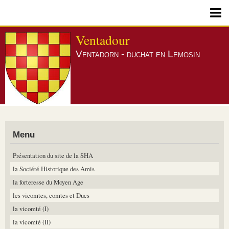
Page d'accueil
Ventadour
Ventadorn - duchat en Lemosin
Contact
Blog
Livre d'or
Boutique
Menu
Présentation du site de la SHA
la Société Historique des Amis
la forteresse du Moyen Age
les vicomtes, comtes et Ducs
la vicomté (I)
la vicomté (II)