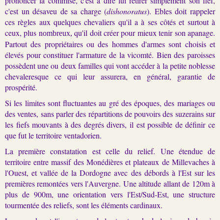
prononcer la commise, c'est à dire lui retirer simplement son fief,
c'est un désaveu de sa charge (
dishonoratus
). Ebles doit rappeler
ces règles aux quelques chevaliers qu'il a à ses côtés et surtout à
ceux, plus n
qu'il doit créer pour mieux tenir son apanage.
ombreux,
Partout des propriétaires ou des hommes d'armes sont choisis et
élevés pour constituer l'armature de la vicomté. Bien des paroisses
possèdent une ou deux familles qui vont accéder à la petite noblesse
chevaleresque ce qui leur assurera, en général, garantie de
prospérité.
Si les limites sont fluctuantes au gré des époques, des mariages ou
des ventes, sans parler des répartitions de pouvoirs des suzerains sur
les fiefs mouvants à des degrés divers, il est possible de définir ce
que fut le territoire ventadorien.
La première constatation est celle du relief. Une étendue de
territoire entre massif des Monédières et plateaux de Millevaches à
l'Ouest, et vallée de la Dordogne avec des débords à l'Est sur les
premières remontées vers l'Auvergne. Une altitude allant de 120m à
plus de 900m, une orientation vers l'Est/Sud-Est, une structure
tourmentée des reliefs, sont les éléments cardinaux.