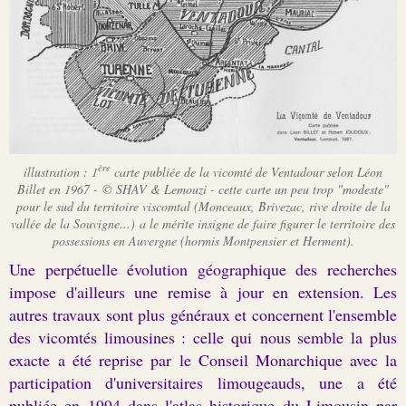
ère
illustration : 1
carte publiée de la vicomté de Ventadour selon Léon
Billet en 1967 - © SHAV & Lemouzi - cet
t
e carte un peu trop "modeste"
pour le sud du territoire viscomtal (Monceaux, Brivezac, rive droite de la
vallée de la Souvigne...) a le mérite insigne de faire figurer le territoire des
possessions en Auvergne (hormis Montpensier et Herment).
Une perpétuelle évolution géographique des recherches
impose d'ailleurs une remise à jour en extension. Les
autres travaux sont plus généraux et concernent l'ensemble
des vicomtés limousines : celle qui nous semble la plus
exacte a été reprise par le Conseil Monarchique avec la
participation d'universitaires limougeauds, une a été
publiée en 1994 dans l'atlas historique du Limousin par