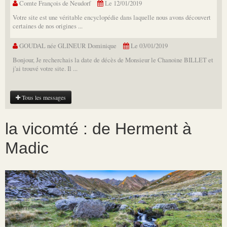
Comte François de Neudorf
Le 12/01/2019
Votre site est une véritable encyclopédie dans laquelle nous avons découvert
certaines de nos origines ...
GOUDAL née GLINEUR Dominique
Le 03/01/2019
Bonjour, Je recherchais la date de décès de Monsieur le Chanoine BILLET et
j'ai trouvé votre site. Il ...
Tous les messages
la vicomté : de Herment à
Madic