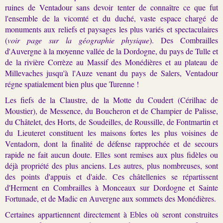
ruines de Ventadour sans devoir tenter de connaître ce que fut
l'ensemble de la vicomté et du duché, vaste espace chargé de
monuments aux reliefs et paysages les plus variés et spectaculaires
(
voir page sur la géographie physique
). Des Combrailles
d'Auvergne à la moyenne vallée de la Dordogne, du pays de Tulle et
de la rivière Corrèze au Massif des Monédières et au plateau de
Millevaches jusqu'à l'Auze venant du pays de Salers, Ventadour
régne spatialement bien plus que Turenne !
Les fiefs de la Claustre, de la Motte du Coudert (Cérilhac de
Moustier), de Messence, du Boucheron et de Champier de Palisse,
du Châtelet, des Horts, de Soudeilles, de Roussille, de Fontmartin et
du Lieuteret constituent les maisons fortes les plus voisines de
Ventadorn, dont la finalité de défense rapprochée et de secours
rapide ne fait aucun doute. Elles sont remises aux plus fidèles ou
déjà propriété des plus anciens. Les autres, plus nombreuses, sont
des points d'appuis et d'aide. Ces châtellenies se répartissent
d'Herment en Combrailles à Monceaux sur Dordogne et Sainte
Fortunade, et de Madic en Auvergne aux sommets des Monédières.
Certaines appartiennent directement à Ebles où seront construites